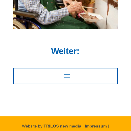
Weiter:
Website by
TRILOS new media
|
Impressum
|